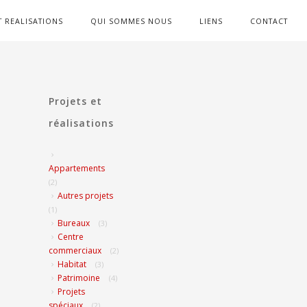
T REALISATIONS
QUI SOMMES NOUS
LIENS
CONTACT
Projets et
réalisations
Appartements
(2)
Autres projets
(1)
Bureaux
(3)
Centre
commerciaux
(2)
Habitat
(3)
Patrimoine
(4)
Projets
spéciaux
(2)